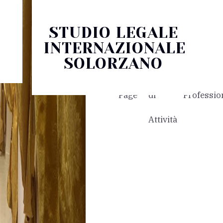
STUDIO LEGALE
INTERNAZIONALE
SOLORZANO
Home
Settori
I
Page
di
Profession
Attività